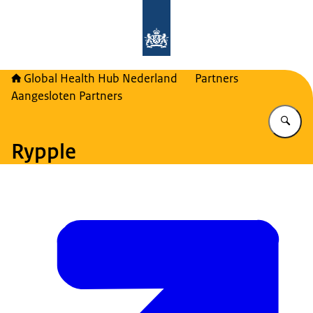
Naar de homepage van Global Healt
Global Health Hub Nederland
Partners
Aangesloten Partners
Vu
Rypple