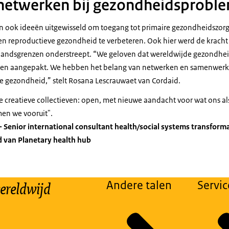
 netwerken bij gezondheidsprobl
ijn ook ideeën uitgewisseld om toegang tot primaire gezondheidszor
 en reproductieve gezondheid te verbeteren. Ook hier werd de krac
r landsgrenzen onderstreept. “We geloven dat wereldwijde gezondhe
den aangepakt. We hebben het belang van netwerken en samenwerk
de gezondheid,” stelt Rosana Lescrauwaet van Cordaid.
vige creatieve collectieven: open, met nieuwe aandacht voor wat ons 
en we vooruit".
 Senior international consultant health/social systems transforma
 van Planetary health hub
ereldwijd
Andere talen
Servic