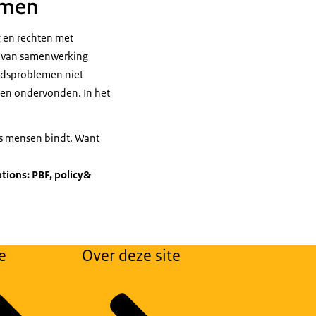
emen
g en rechten met
ht van samenwerking
idsproblemen niet
en ondervonden. In het
als mensen bindt. Want
tions: PBF, policy&
e
Over deze site