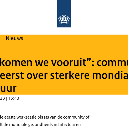
Naar de homepage van Global Health
Nieuws
 komen we vooruit”: commu
 eerst over sterkere mondia
tuur
23 | 15:43
 eerste werksessie plaats van de community of
eeft de mondiale gezondheidsarchitectuur en