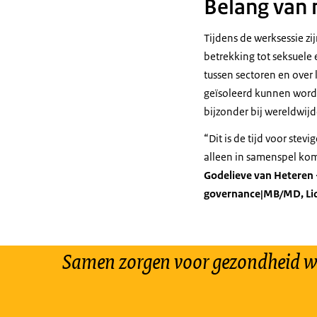
Belang van
Tijdens de werksessie z
betrekking tot seksuele
tussen sectoren en ove
geïsoleerd kunnen wor
bijzonder bij wereldwij
“Dit is de tijd voor ste
alleen in samenspel kom
Godelieve van Heteren -
governance|MB/MD, Lid
Samen zorgen voor gezondheid w