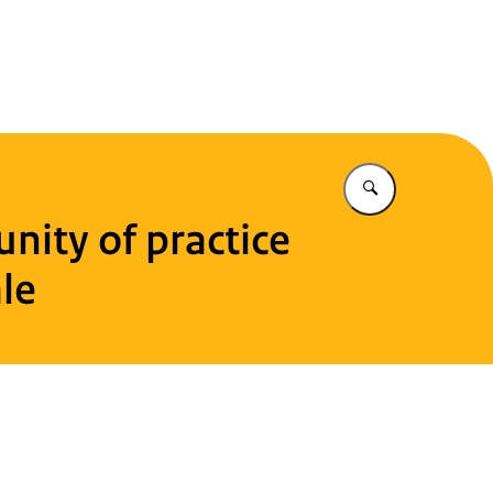
 Hub Nederland
Vul in wat u z
nity of practice
le